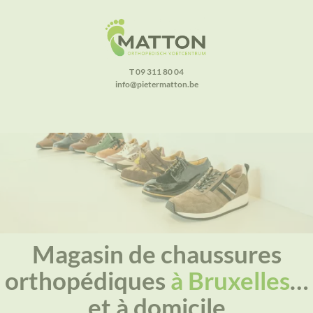
T 09 311 80 04
info@pietermatton.be
Magasin de chaussures
orthopédiques
à Bruxelles
…
et à domicile