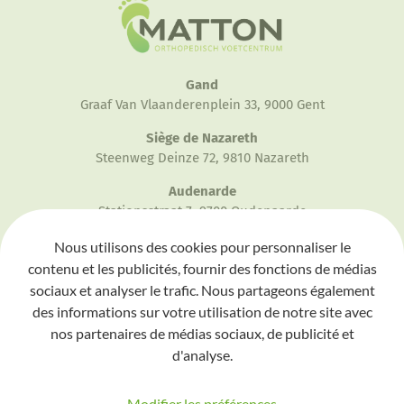
Gand
Graaf Van Vlaanderenplein 33, 9000 Gent
Siège de Nazareth
Steenweg Deinze 72, 9810 Nazareth
Audenarde
Stationsstraat 7, 9700 Oudenaarde
Eeklo
Nous utilisons des cookies pour personnaliser le
Molenstraat 44, 9900 Eeklo
contenu et les publicités, fournir des fonctions de médias
sociaux et analyser le trafic. Nous partageons également
Bruxelles
des informations sur votre utilisation de notre site avec
À domicile
nos partenaires de médias sociaux, de publicité et
d'analyse.
09 311 80 04
info@mattonvoetcentrum.be
Modifier les préférences