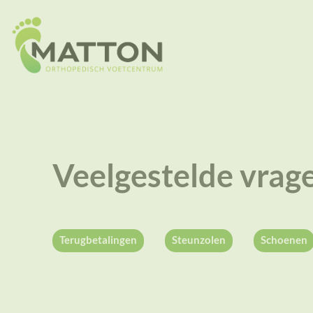
Veelgestelde vrag
Terugbetalingen
Steunzolen
Schoenen