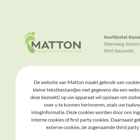
Hoofdzetel Naza
Steenweg Deinze
9810 Nazareth
Gent
De website van Matton maakt gebruik van cookies
Graaf Van Vlaan
kleine tekstbestandjes met gegevens die een webs
Gent
deze bezoekt) op uw apparaat wil opslaan om zodo
over u te kunnen herinneren, zoals uw taalvo
inloginformatie. Deze cookies worden door ons ing
interne cookies of first party cookies. Daarnaast g
externe cookies, de zogenaamde third party 