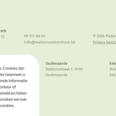
reth
09 311 80 04
© 2026 Piete
 72
info@mattonvoetcentrum.be
Privacy belei
Oudenaarde
Eek
. Cookies zijn
derenplein 33, 9000
Stationsstraat 7, 9700
Mol
ite (wanneer u
Oudenaarde
Eek
ende informatie
orkeur of
esteld en heten
ebruiken we ook
cookies.